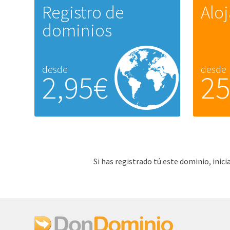
Registro de
Alo
dominios
desde
desde
2,95€
2
Si has registrado tú este dominio, ini